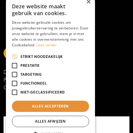
×
Deze website maakt
gebruik van cookies.
Deze website gebruikt cookies om
jouwgebruikerservaring te verbeteren. Door
onze website te gebruiken, stem je in met
alle cookies in overeenstemming met ons
Cookiebeleid.
Lees verder
STRIKT NOODZAKELIJK
https://www.linkedin.com/school/mboamersfoort
https://www.instagram.com/mboamersfoort/
https://www.facebook.com/MBOAmersfoort
https://www.youtube.com/channel/UCQTy6iqL
https://www.tiktok.com/@mboamersfoort
PRESTATIE
Disclaimer
TARGETING
Privacy- en cookieverklaring
FUNCTIONEEL
Copyright 2025
NIET-GECLASSIFICEERD
ALLES ACCEPTEREN
ALLES AFWIJZEN