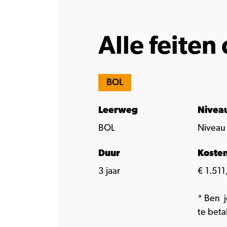
Alle feiten 
BOL
Leerweg
Nivea
BOL
Niveau
Duur
Koste
3 jaar
€ 1.511,
* Ben j
te beta