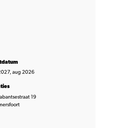
rtdatum
2027, aug 2026
ties
abantsestraat 19
ersfoort