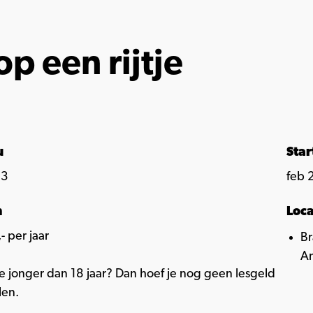
op een rijtje
u
Sta
 3
feb 
n
Loca
- per jaar
Br
Am
e jonger dan 18 jaar? Dan hoef je nog geen lesgeld
len.