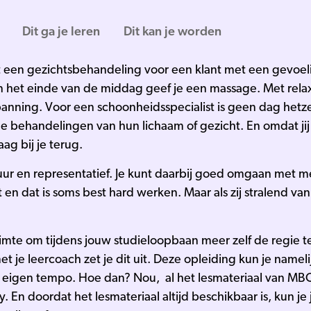
Dit ga je leren
Dit kan je worden
 een gezichtsbehandeling voor een klant met een gevoeli
 het einde van de middag geef je een massage. Met rel
anning. Voor een schoonheidsspecialist is geen dag hetzel
 behandelingen van hun lichaam of gezicht. En omdat jij 
g bij je terug.
uur en representatief. Je kunt daarbij goed omgaan met m
 en dat is soms best hard werken. Maar als zij stralend va
ruimte om tijdens jouw studieloopbaan meer zelf de regie 
 je leercoach zet je dit uit. Deze opleiding kun je namel
w eigen tempo. Hoe dan? Nou, al het lesmateriaal van MBO 
En doordat het lesmateriaal altijd beschikbaar is, kun j