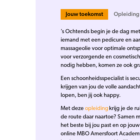
Jouw toekomst
Opleiding
’s Ochtends begin je de dag met
iemand met een pedicure en aan
massageolie voor optimale ontsp
voor verzorgende en cosmetische
nodig hebben, komen ze ook graa
Een schoonheidsspecialist is sec
krijgen van jou de volle aandacht
lopen, ben jij ook happy.
Met deze
opleiding
krijg je de 
de route daar naartoe? Samen met
het beste bij jou past en op jou
online MBO Amersfoort Academy. 