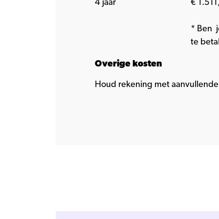
4 jaar
€ 1.511,
* Ben j
te beta
Overige kosten
Houd rekening met aanvullende 