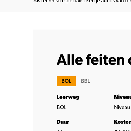
Als technisch specialist ken je auto’s van b
Alle feiten 
BOL
BBL
Leerweg
Nivea
BOL
Niveau 
Duur
Koste