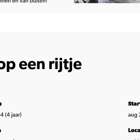
innen en van buiten!
op een rijtje
u
Sta
4 (4 jaar)
aug 
n
Loca