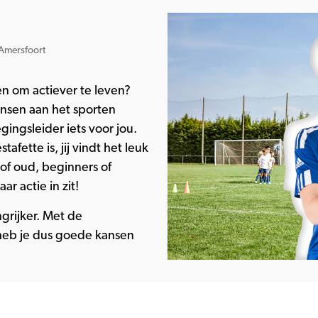
Amersfoort
lpen om actiever te leven?
ensen aan het sporten
ingsleider iets voor jou.
fette is, jij vindt het leuk
f oud, beginners of
ar actie in zit!
grijker. Met de
heb je dus goede kansen