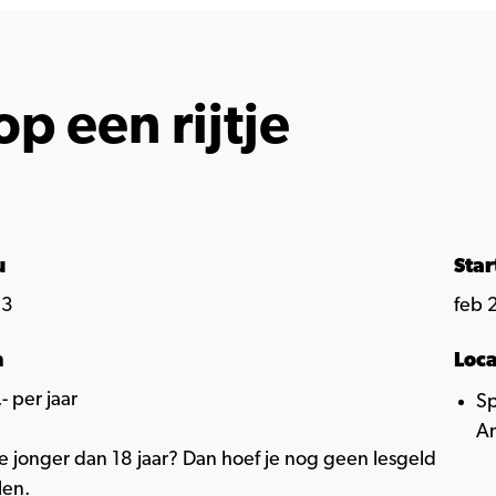
op een rijtje
u
Sta
 3
feb 
n
Loca
- per jaar
Sp
Am
e jonger dan 18 jaar? Dan hoef je nog geen lesgeld
len.