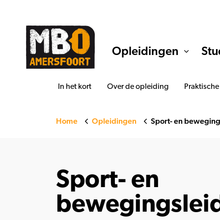
Opleidingen
Stu
In het kort
Over de opleiding
Praktische
Home
Opleidingen
Sport- en beweging
Sport- en
bewegingslei