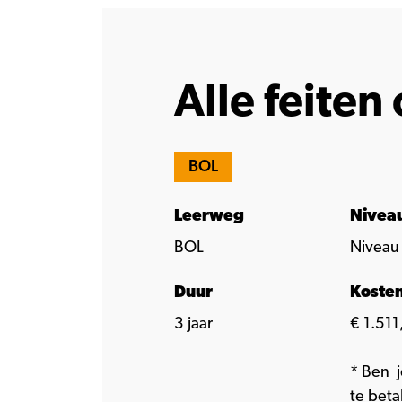
Alle feiten 
BOL
Leerweg
Nivea
BOL
Niveau
Duur
Koste
3 jaar
€ 1.511,
* Ben j
te beta