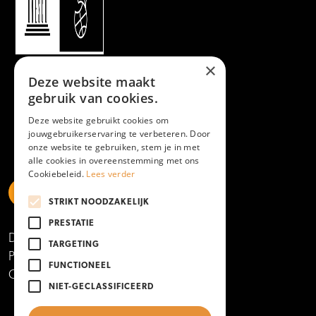
×
Deze website maakt
gebruik van cookies.
Deze website gebruikt cookies om
jouwgebruikerservaring te verbeteren. Door
onze website te gebruiken, stem je in met
alle cookies in overeenstemming met ons
Cookiebeleid.
Lees verder
STRIKT NOODZAKELIJK
https://www.linkedin.com/school/mboamersfoort
https://www.instagram.com/mboamersfoort/
https://www.facebook.com/MBOAmersfoort
https://www.youtube.com/channel/UCQTy6iqL
https://www.tiktok.com/@mboamersfoort
PRESTATIE
Disclaimer
TARGETING
Privacy- en cookieverklaring
FUNCTIONEEL
Copyright 2025
NIET-GECLASSIFICEERD