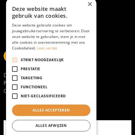
×
Deze website maakt
gebruik van cookies.
Deze website gebruikt cookies om
jouwgebruikerservaring te verbeteren. Door
onze website te gebruiken, stem je in met
alle cookies in overeenstemming met ons
Cookiebeleid.
Lees verder
STRIKT NOODZAKELIJK
https://www.linkedin.com/school/mboamersfoort
https://www.instagram.com/mboamersfoort/
https://www.facebook.com/MBOAmersfoort
https://www.youtube.com/channel/UCQTy6iqL
https://www.tiktok.com/@mboamersfoort
PRESTATIE
Disclaimer
TARGETING
Privacy- en cookieverklaring
FUNCTIONEEL
Copyright 2025
NIET-GECLASSIFICEERD
ALLES ACCEPTEREN
ALLES AFWIJZEN