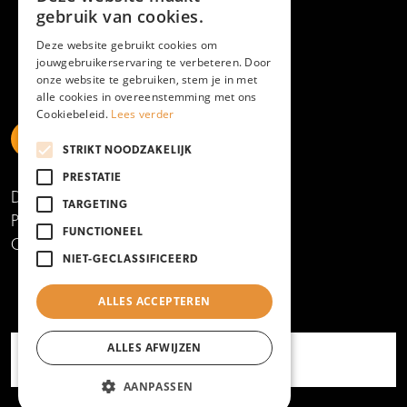
gebruik van cookies.
Deze website gebruikt cookies om
jouwgebruikerservaring te verbeteren. Door
onze website te gebruiken, stem je in met
alle cookies in overeenstemming met ons
Cookiebeleid.
Lees verder
STRIKT NOODZAKELIJK
https://www.linkedin.com/school/mboamersfoort
https://www.instagram.com/mboamersfoort/
https://www.facebook.com/MBOAmersfoort
https://www.youtube.com/channel/UCQTy6iqL
https://www.tiktok.com/@mboamersfoort
PRESTATIE
Disclaimer
TARGETING
Privacy- en cookieverklaring
FUNCTIONEEL
Copyright 2025
NIET-GECLASSIFICEERD
ALLES ACCEPTEREN
ALLES AFWIJZEN
AANPASSEN