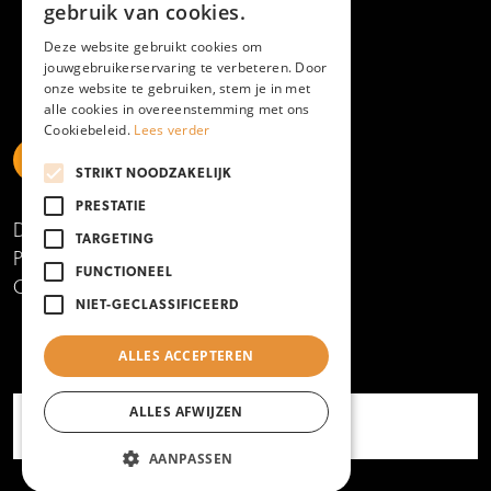
gebruik van cookies.
Deze website gebruikt cookies om
jouwgebruikerservaring te verbeteren. Door
onze website te gebruiken, stem je in met
alle cookies in overeenstemming met ons
Cookiebeleid.
Lees verder
STRIKT NOODZAKELIJK
https://www.linkedin.com/school/mboamersfoort
https://www.instagram.com/mboamersfoort/
https://www.facebook.com/MBOAmersfoort
https://www.youtube.com/channel/UCQTy6iqL
https://www.tiktok.com/@mboamersfoort
PRESTATIE
Disclaimer
TARGETING
Privacy- en cookieverklaring
FUNCTIONEEL
Copyright 2025
NIET-GECLASSIFICEERD
ALLES ACCEPTEREN
ALLES AFWIJZEN
AANPASSEN