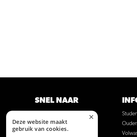
SNEL NAAR
INF
Opleidingen
Stude
×
Deze website maakt
Hulp bij studiekeuze
Ouder
gebruik van cookies.
Open dagen en meer
Volwa