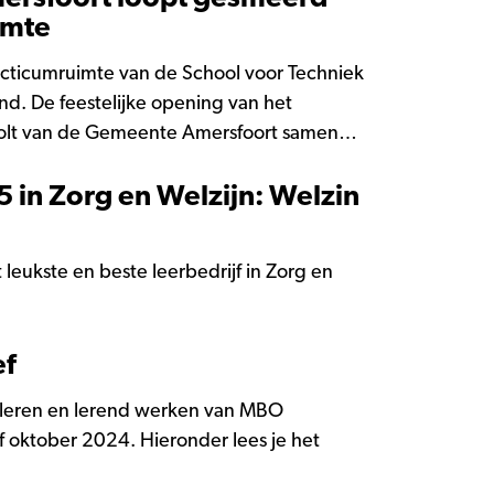
imte
ticumruimte van de School voor Techniek
. De feestelijke opening van het
lholt van de Gemeente Amersfoort samen
eel vernieuwd en zorgt ervoor dat auto-
5 in Zorg en Welzijn: Welzin
n en vaardigheden kunnen leren. Zo
st.
eukste en beste leerbedrijf in Zorg en
ef
d leren en lerend werken van MBO
ef oktober 2024. Hieronder lees je het