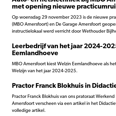
met opening nieuwe practicumru
Op woensdag 29 november 2023 is de nieuwe prac
(MBO Amersfoort) en De Garage Amersfoort geopend
instructielokaal werd verricht door Wethouder Bij
met oud-student Mohamed Moussa. De ruimte is geh
Leerbedrijf van het jaar 2024-202
en fietstechniek studenten de nieuwste technieke
Eemlandhoeve
worden zij opgeleid tot Automakers van de Toekom
MBO Amersfoort kiest Welzin Eemlandhoeve als het l
Welzijn van het jaar 2024-2025.
Practor Franck Blokhuis in Didacti
Practor Franck Blokhuis van ons pratoraat Werken
Amersfoort verscheen via een artikel in het Didacti
volledige artikel.