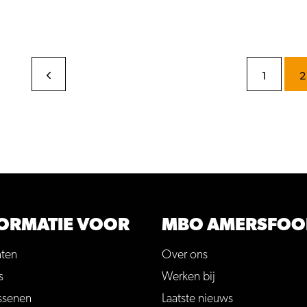
1
2
ORMATIE VOOR
MBO AMERSFOO
nten
Over ons
s
Werken bij
ssenen
Laatste nieuws