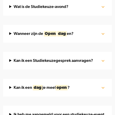
Wat is de Studiekeuze-avond?
Wanneer zijn de
Open
dag
en?
Kan ik een Studiekeuzegesprek aanvragen?
Kan ik een
dag
je meel
open
?
Ik heb me aangemeld voor een studiekeuze-event.