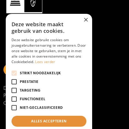
×
Deze website maakt
gebruik van cookies.
Deze website gebruikt cookies om
jouwgebruikerservaring te verbeteren. Door
onze website te gebruiken, stem je in met
alle cookies in overeenstemming met ons
Cookiebeleid.
Lees verder
STRIKT NOODZAKELIJK
https://www.linkedin.com/school/mboamersfoort
https://www.instagram.com/mboamersfoort/
https://www.facebook.com/MBOAmersfoort
https://www.youtube.com/channel/UCQTy6iqL
https://www.tiktok.com/@mboamersfoort
PRESTATIE
Disclaimer
TARGETING
Privacy- en cookieverklaring
FUNCTIONEEL
Copyright 2025
NIET-GECLASSIFICEERD
ALLES ACCEPTEREN