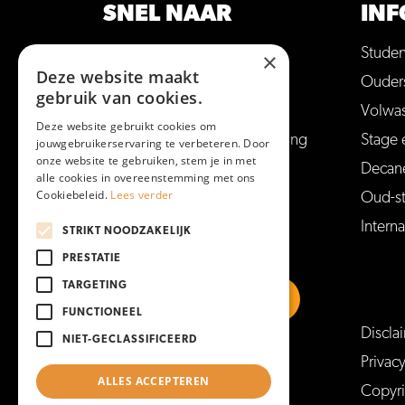
SNEL NAAR
INF
Opleidingen
Stude
×
Deze website maakt
Hulp bij studiekeuze
Ouder
gebruik van cookies.
Open
dag
en en meer
Volwa
Deze website gebruikt cookies om
Aanmelden voor een opleiding
Stage 
jouwgebruikerservaring te verbeteren. Door
onze website te gebruiken, stem je in met
Vakantie en vrije
dag
en
Decan
alle cookies in overeenstemming met ons
Cookiebeleid.
Lees verder
Veelgestelde vragen
Oud-s
Interna
STRIKT NOODZAKELIJK
PRESTATIE
TARGETING
FUNCTIONEEL
Discla
NIET-GECLASSIFICEERD
https://www.linkedin.com/school/mboam
https://www.instagram.com/mboa
https://www.facebook.co
https://www.youtu
Privac
ALLES ACCEPTEREN
Copyr
https://www.tiktok.com/@mboamersfoort