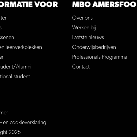
ORMATIE VOOR
MBO AMERSFOO
nten
Over ons
s
Werken bij
ssenen
Laatste nieuws
en leerwerkplekken
Onderwijsbedrijven
en
Professionals Programma
tudent/Alumni
Contact
tional student
imer
ersfoort
mersfoort/
m/MBOAmersfoort
be.com/channel/UCQTy6iqLXu4Q6_ZT-7j0UGw
y- en cookieverklaring
ight 2025