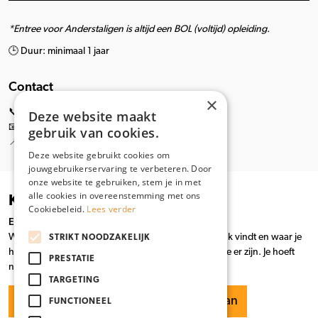
*Entree voor Anderstaligen is altijd een BOL (voltijd) opleiding.
🕒 Duur: minimaal 1 jaar
Contact
×
📞 033 479 1047
Deze website maakt
📧
entreeopleidingen@mboamersfoort.nl
gebruik van cookies.
📍
Valutaboulevard 20, Amersfoort
Deze website gebruikt cookies om
jouwgebruikerservaring te verbeteren. Door
onze website te gebruiken, stem je in met
alle cookies in overeenstemming met ons
Kennismaken en aanmelden
Cookiebeleid.
Lees verder
Eerst een 1-op-1 kennismakingsgesprek
We leren jou kennen. Jij vertelt wie je bent, wat je leuk vindt en waar je
STRIKT NOODZAKELIJK
hulp bij nodig hebt. We praten over de richtingen die er zijn. Je hoeft
PRESTATIE
nog geen keuze te maken.
TARGETING
Ik kom kennismaken
Ik meld me aan
FUNCTIONEEL