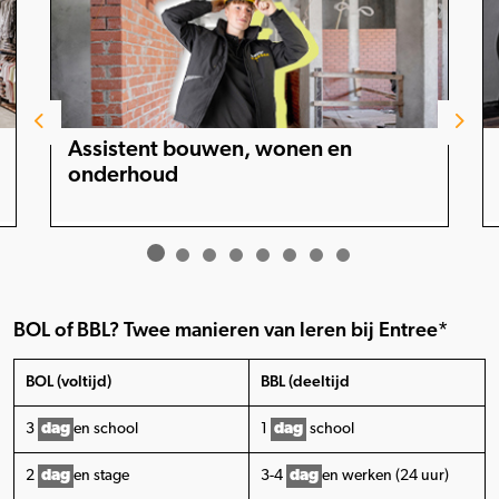
Assistent bouwen, wonen en
onderhoud
BOL of BBL? Twee manieren van leren bij Entree*
BOL (voltijd)
BBL (deeltijd
3
dag
en school
1
dag
school
2
dag
en stage
3-4
dag
en werken (24 uur)