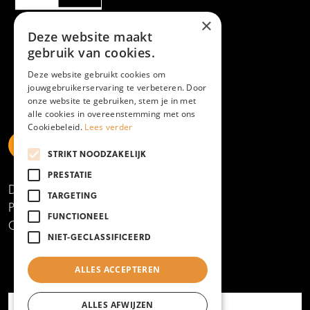
×
Deze website maakt
gebruik van cookies.
Deze website gebruikt cookies om
jouwgebruikerservaring te verbeteren. Door
onze website te gebruiken, stem je in met
alle cookies in overeenstemming met ons
Cookiebeleid.
Lees verder
STRIKT NOODZAKELIJK
https://www.linkedin.com/school/mboamersfoort
https://www.instagram.com/mboamersfoort/
https://www.facebook.com/MBOAmersfoort
https://www.youtube.com/channel/UCQTy6iqL
https://www.tiktok.com/@mboamersfoort
PRESTATIE
Disclaimer
TARGETING
Privacy- en cookieverklaring
FUNCTIONEEL
Copyright 2025
NIET-GECLASSIFICEERD
ALLES ACCEPTEREN
ALLES AFWIJZEN