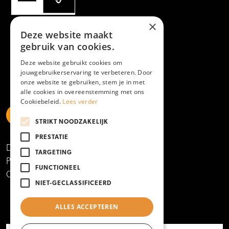
×
Deze website maakt
gebruik van cookies.
Deze website gebruikt cookies om
jouwgebruikerservaring te verbeteren. Door
onze website te gebruiken, stem je in met
alle cookies in overeenstemming met ons
Cookiebeleid.
Lees verder
STRIKT NOODZAKELIJK
https://www.linkedin.com/school/mboamersfoort
https://www.instagram.com/mboamersfoort/
https://www.facebook.com/MBOAmersfoort
https://www.youtube.com/channel/UCQTy6iqL
https://www.tiktok.com/@mboamersfoort
PRESTATIE
Disclaimer
TARGETING
Privacy- en cookieverklaring
FUNCTIONEEL
Copyright 2025
NIET-GECLASSIFICEERD
ALLES ACCEPTEREN