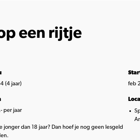
op een rijtje
u
Sta
4 (4 jaar)
feb 
n
Loca
- per jaar
Sp
Am
e jonger dan 18 jaar? Dan hoef je nog geen lesgeld
len.