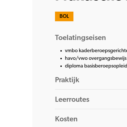
BOL
Toelatingseisen
vmbo kaderberoepsgerichte
havo/vwo overgangsbewijs v
diploma basisberoepsopleid
Praktijk
Leerroutes
Kosten