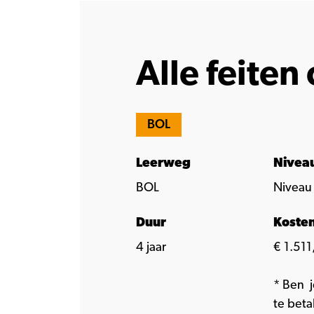
Alle feiten 
BOL
Leerweg
Nivea
BOL
Niveau 
Duur
Koste
4 jaar
€ 1.511,
* Ben j
te beta