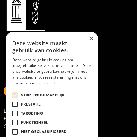
×
Deze website maakt
gebruik van cookies.
Deze website gebruikt cookies om
jouwgebruikerservaring te verbeteren. Door
onze website te gebruiken, stem je in met
alle cookies in overeenstemming met ons
Cookiebeleid.
Lees verder
STRIKT NOODZAKELIJK
https://www.linkedin.com/school/mboamersfoort
https://www.instagram.com/mboamersfoort/
https://www.facebook.com/MBOAmersfoort
https://www.youtube.com/channel/UCQTy6iqL
https://www.tiktok.com/@mboamersfoort
PRESTATIE
Disclaimer
TARGETING
Privacy- en cookieverklaring
FUNCTIONEEL
Copyright 2025
NIET-GECLASSIFICEERD