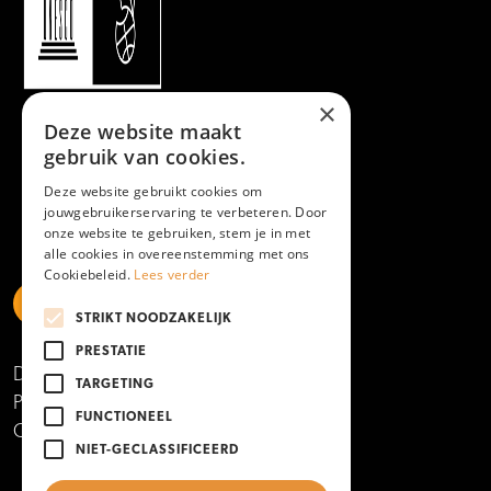
×
Deze website maakt
gebruik van cookies.
Deze website gebruikt cookies om
jouwgebruikerservaring te verbeteren. Door
onze website te gebruiken, stem je in met
alle cookies in overeenstemming met ons
Cookiebeleid.
Lees verder
STRIKT NOODZAKELIJK
https://www.linkedin.com/school/mboamersfoort
https://www.instagram.com/mboamersfoort/
https://www.facebook.com/MBOAmersfoort
https://www.youtube.com/channel/UCQTy6iqL
https://www.tiktok.com/@mboamersfoort
PRESTATIE
Disclaimer
TARGETING
Privacy- en cookieverklaring
FUNCTIONEEL
Copyright 2025
NIET-GECLASSIFICEERD