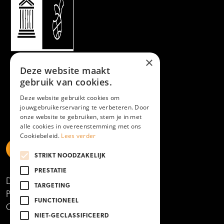
×
Deze website maakt
gebruik van cookies.
Deze website gebruikt cookies om
jouwgebruikerservaring te verbeteren. Door
onze website te gebruiken, stem je in met
alle cookies in overeenstemming met ons
Cookiebeleid.
Lees verder
STRIKT NOODZAKELIJK
https://www.linkedin.com/school/mboamersfoort
https://www.instagram.com/mboamersfoort/
https://www.facebook.com/MBOAmersfoort
https://www.youtube.com/channel/UCQTy6iqL
https://www.tiktok.com/@mboamersfoort
PRESTATIE
Disclaimer
TARGETING
Privacy- en cookieverklaring
FUNCTIONEEL
Copyright 2025
NIET-GECLASSIFICEERD