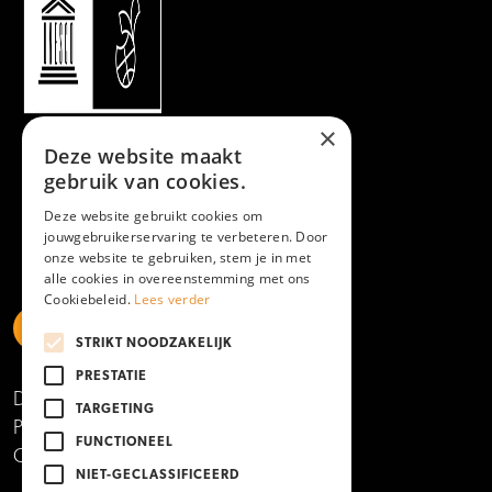
×
Deze website maakt
gebruik van cookies.
Deze website gebruikt cookies om
jouwgebruikerservaring te verbeteren. Door
onze website te gebruiken, stem je in met
alle cookies in overeenstemming met ons
Cookiebeleid.
Lees verder
STRIKT NOODZAKELIJK
https://www.linkedin.com/school/mboamersfoort
https://www.instagram.com/mboamersfoort/
https://www.facebook.com/MBOAmersfoort
https://www.youtube.com/channel/UCQTy6iqL
https://www.tiktok.com/@mboamersfoort
PRESTATIE
Disclaimer
TARGETING
Privacy- en cookieverklaring
FUNCTIONEEL
Copyright 2025
NIET-GECLASSIFICEERD