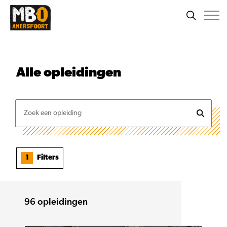
Alle
opleidingen
1
Filters
96
opleidingen