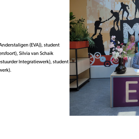
nderstaligen (EVA)), student
sfoort), Silvia van Schaik
estuurder Integratiewerk), student
werk).