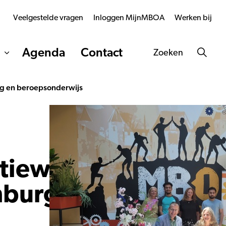
Veelgestelde vragen
Inloggen MijnMBOA
Werken bij
Agenda
Contact
Zoeken
ng en beroepsonderwijs
tiewerk en
nburgering en