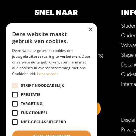
SNEL NAAR
INF
Opleidingen
Stude
×
Deze website maakt
Hulp bij studiekeuze
Ouder
gebruik van cookies.
Open dagen en meer
Volwa
Deze website gebruikt cookies om
Aanmelden voor een opleiding
Stage 
jouwgebruikerservaring te verbeteren. Door
onze website te gebruiken, stem je in met
Vakantie en vrije dagen
Decan
alle cookies in overeenstemming met ons
Cookiebeleid.
Lees verder
Veelgestelde vragen
Oud-s
Interna
STRIKT NOODZAKELIJK
PRESTATIE
TARGETING
FUNCTIONEEL
Discla
NIET-GECLASSIFICEERD
https://www.linkedin.com/school/mboam
https://www.instagram.com/mboa
https://www.facebook.co
https://www.youtu
Privac