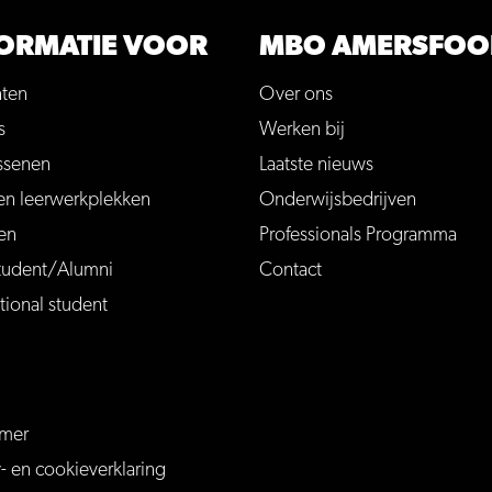
ORMATIE VOOR
MBO AMERSFOO
nten
Over ons
s
Werken bij
ssenen
Laatste nieuws
en leerwerkplekken
Onderwijsbedrijven
en
Professionals Programma
tudent/Alumni
Contact
tional student
imer
ersfoort
mersfoort/
m/MBOAmersfoort
be.com/channel/UCQTy6iqLXu4Q6_ZT-7j0UGw
y- en cookieverklaring