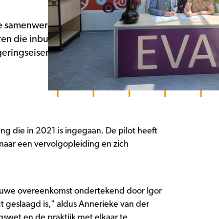
e samenwerkingsovereenkomst. Sinds
n die inburgeringsplichtig zijn,
burgeringseisen. Deze samenwerking
 die in 2021 is ingegaan. De pilot heeft
naar een vervolgopleiding en zich
euwe overeenkomst ondertekend door Igor
t geslaagd is," aldus Annerieke van der
swet en de praktijk met elkaar te