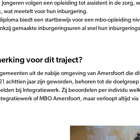
 Jongeren volgen een opleiding tot assistent in de zorg, w
, wat meetelt voor hun inburgering.
 diploma biedt een startbewijs voor een mbo-opleiding ni
nkzij gemaakte inburgeringsuren al snel hun inburgerin
rking voor dit traject?
gemeenten uit de nabije omgeving van Amersfoort die dit 
2021 achttien jaar zijn geworden, behoren tot de doelgroe
den bij Integratiewerk. Zij beoordelen per individu welk 
Integratiewerk of MBO Amersfoort, maar verloopt altijd v