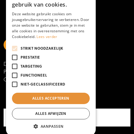
gebruik van cookies.
Deze website gebruikt cookies om
jouwgebruikerservaring te verbeteren. Door
onze website te gebruiken, stem je in met
alle cookies in overeenstemming met ons
Cookiebeleid.
Lees verder
STRIKT NOODZAKELIJK
https://www.linkedin.com/school/mboamersfoort
https://www.instagram.com/mboamersfoort/
https://www.facebook.com/MBOAmersfoort
https://www.youtube.com/channel/UCQTy6iqL
https://www.tiktok.com/@mboamersfoort
PRESTATIE
Disclaimer
TARGETING
Privacy- en cookieverklaring
FUNCTIONEEL
Copyright 2025
NIET-GECLASSIFICEERD
ALLES ACCEPTEREN
ALLES AFWIJZEN
AANPASSEN