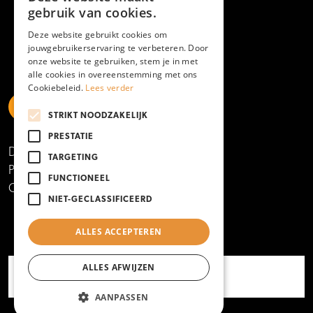
gebruik van cookies.
Deze website gebruikt cookies om
jouwgebruikerservaring te verbeteren. Door
onze website te gebruiken, stem je in met
alle cookies in overeenstemming met ons
Cookiebeleid.
Lees verder
STRIKT NOODZAKELIJK
https://www.linkedin.com/school/mboamersfoort
https://www.instagram.com/mboamersfoort/
https://www.facebook.com/MBOAmersfoort
https://www.youtube.com/channel/UCQTy6iqL
https://www.tiktok.com/@mboamersfoort
PRESTATIE
Disclaimer
TARGETING
Privacy- en cookieverklaring
FUNCTIONEEL
Copyright 2025
NIET-GECLASSIFICEERD
ALLES ACCEPTEREN
ALLES AFWIJZEN
AANPASSEN