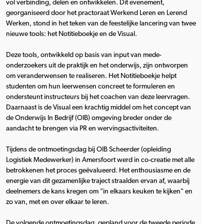
vol verbinding, delen en ontwikkelen. Dit evenement,
georganiseerd door het practoraat Werkend Leren en Lerend
Werken, stond in het teken van de feestelijke lancering van twee
nieuwe tools: het Notitieboekje en de Visual.
Deze tools, ontwikkeld op basis van input van mede-
onderzoekers uit de praktijk en het onderwijs, zijn ontworpen
om veranderwensen te realiseren. Het Notitieboekje helpt
studenten om hun leerwensen concreet te formuleren en
ondersteunt instructeurs bij het coachen van deze leervragen.
Daarnaast is de Visual een krachtig middel om het concept van
de Onderwijs In Bedrijf (OIB) omgeving breder onder de
aandacht te brengen via PR en wervingsactiviteiten.
Tijdens de ontmoetingsdag bij OIB Scheerder (opleiding
Logistiek Medewerker) in Amersfoort werd in co-creatie met alle
betrokkenen het proces geëvalueerd. Het enthousiasme en de
energie van dit gezamenlijke traject straalden ervan af, waarbij
deelnemers de kans kregen om "in elkaars keuken te kijken" en
zo van, met en over elkaar te leren.
De volgende ontmoetingsdag, gepland voor de tweede periode