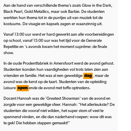
Aan de hand van verschillende thema’s zoals Glow in the Dark,
Black Pearl, Gold Metallics, maar ook Barbie. De studenten
werkten hun thema tot in de puntjes uit van muziek tot de
kostuums. De visagie en kapsels zagen er waanzinnig uit.
Vanaf 13:00 uur werd er hard gewerkt aan alle voorbereidingen
op school, vanaf 15:00 uur was het tijd voor de Generale
Repetitie en ‘s avonds kwam het moment suprême: de finale
show.
In de oude Prodentfabriek in Amersfoort werd de avond gehost.
Studenten konden hun vaardigheden vol trots laten zien aan
vrienden en familie. Het was al een geweldige
dag
, maar de
avond was de kerst op de taart. Studenten van de opleiding
Leisure
open
ende de avond met toffe optredens.
Docent Hannah was de 'Greatest Showman' van de avond en
zorgde voor een geweldige sfeer. Hannah: "Het allerleukste? De
studenten die vooraf niet wilden, het super stom of veel te
spannend vinden, en die dan naderhand roepen: wow dit was
te gek! Die hebben stappen gemaakt!"