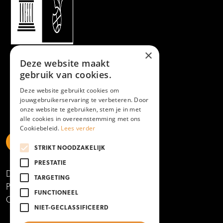
×
Deze website maakt
gebruik van cookies.
Deze website gebruikt cookies om
jouwgebruikerservaring te verbeteren. Door
onze website te gebruiken, stem je in met
alle cookies in overeenstemming met ons
Cookiebeleid.
Lees verder
STRIKT NOODZAKELIJK
https://www.linkedin.com/school/mboamersfoort
https://www.instagram.com/mboamersfoort/
https://www.facebook.com/MBOAmersfoort
https://www.youtube.com/channel/UCQTy6iqL
https://www.tiktok.com/@mboamersfoort
PRESTATIE
Disclaimer
TARGETING
Privacy- en cookieverklaring
FUNCTIONEEL
Copyright 2025
NIET-GECLASSIFICEERD