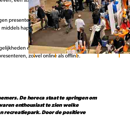
leven, een stagemarkt. En dat was een
gen presenteerden 75 bedrijven uit de
n middels hapjes en drankjes zien waar ze
gelijkheden en legden contact. Ook
esenteren, zowel online als offline.
nemers. De horeca staat te springen om
waren enthousiast te zien welke
 en recreatiepark. Door de positieve