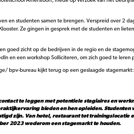
otelschool Amersfoort, mede op verzoek van het bedrijfs
ven en studenten samen te brengen. Verspreid over 2 da
t Klooster. Ze gingen in gesprek met de studenten en liete
en goed zicht op de bedrijven in de regio en de stagemo
n en een workshop Solliciteren, om zich goed te leren pr
ge/ bpv-bureau kijkt terug op een geslaagde stagemarkt:
ontact te leggen met potentiele stagiaires en werk
raktijkervaring bieden en hen opleiden. Studenten 
tigd zijn. Van hotel, restaurant tot trainingslocatie
tober 2023 wederom een stagemarkt te houden.