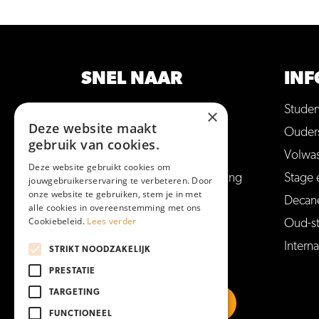
SNEL NAAR
INF
Opleidingen
Stude
×
Deze website maakt
Hulp bij studiekeuze
Ouder
gebruik van cookies.
Open dagen en meer
Volwa
Deze website gebruikt cookies om
Aanmelden voor een opleiding
Stage 
jouwgebruikerservaring te verbeteren. Door
onze website te gebruiken, stem je in met
Vakantie en vrije dagen
Decan
alle cookies in overeenstemming met ons
Cookiebeleid.
Lees verder
Veelgestelde vragen
Oud-s
Interna
STRIKT NOODZAKELIJK
PRESTATIE
TARGETING
FUNCTIONEEL