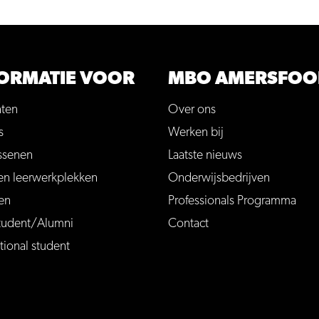
ORMATIE VOOR
MBO AMERSFOO
nten
Over ons
s
Werken bij
ssenen
Laatste nieuws
en leerwerkplekken
Onderwijsbedrijven
en
Professionals Programma
tudent/Alumni
Contact
tional student