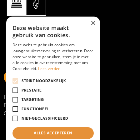
×
Deze website maakt
gebruik van cookies.
Deze website gebruikt cookies om
jouwgebruikerservaring te verbeteren. Door
onze website te gebruiken, stem je in met
alle cookies in overeenstemming met ons
Cookiebeleid.
Lees verder
STRIKT NOODZAKELIJK
https://www.linkedin.com/school/mboamersfoort
https://www.instagram.com/mboamersfoort/
https://www.facebook.com/MBOAmersfoort
https://www.youtube.com/channel/UCQTy6iqL
https://www.tiktok.com/@mboamersfoort
PRESTATIE
Disclaimer
TARGETING
Privacy- en cookieverklaring
FUNCTIONEEL
Copyright 2025
NIET-GECLASSIFICEERD
ALLES ACCEPTEREN