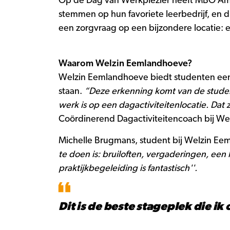
Op de Dag van Werkplezier heeft MBO Amers
stemmen op hun favoriete leerbedrijf, en 
een zorgvraag op een bijzondere locatie: ee
Waarom Welzin Eemlandhoeve?
Welzin Eemlandhoeve biedt studenten een
staan.
“Deze erkenning komt van de student
werk is op een dagactiviteitenlocatie. Dat 
Coördinerend Dagactiviteitencoach bij W
Michelle Brugmans, student bij Welzin Eem
te doen is: bruiloften, vergaderingen, een
praktijkbegeleiding is fantastisch''.
Dit is de beste stageplek die ik