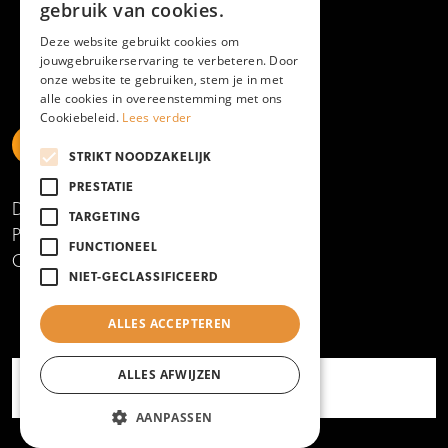
gebruik van cookies.
Deze website gebruikt cookies om
jouwgebruikerservaring te verbeteren. Door
onze website te gebruiken, stem je in met
alle cookies in overeenstemming met ons
Cookiebeleid.
Lees verder
STRIKT NOODZAKELIJK
https://www.linkedin.com/school/mboamersfoort
https://www.instagram.com/mboamersfoort/
https://www.facebook.com/MBOAmersfoort
https://www.youtube.com/channel/UCQTy6iqL
https://www.tiktok.com/@mboamersfoort
PRESTATIE
Disclaimer
TARGETING
Privacy- en cookieverklaring
FUNCTIONEEL
Copyright 2025
NIET-GECLASSIFICEERD
ALLES ACCEPTEREN
ALLES AFWIJZEN
AANPASSEN