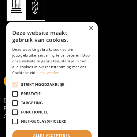
×
Deze website maakt
gebruik van cookies.
Deze website gebruikt cookies om
jouwgebruikerservaring te verbeteren. Door
onze website te gebruiken, stem je in met
alle cookies in overeenstemming met ons
Cookiebeleid.
Lees verder
STRIKT NOODZAKELIJK
https://www.linkedin.com/school/mboamersfoort
https://www.instagram.com/mboamersfoort/
https://www.facebook.com/MBOAmersfoort
https://www.youtube.com/channel/UCQTy6iqL
https://www.tiktok.com/@mboamersfoort
PRESTATIE
Disclaimer
TARGETING
Privacy- en cookieverklaring
FUNCTIONEEL
Copyright 2025
NIET-GECLASSIFICEERD
ALLES ACCEPTEREN