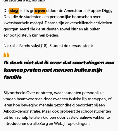
de Leusderweg, als pilot.
De
dag
zelf is ge
open
d door de Amersfoortse Rapper Diggy
Dex, die de studenten een persoonlijke boodschap over
kwetsbaarheid meegaf. Daarna zijn er verschillende activiteiten
georganiseerd die de studenten zowel binnen als buiten
schooltijd steun kunnen bieden.
Nickolas Parchevskyi (18), Student doktersassistent:
Ik denk niet dat ik over dat soort dingen zou
kunnen praten met mensen buiten mijn
familie
Bijvoorbeeld Over de streep, waar studenten persoonlijke
vragen beantwoorden door over een fysieke lijn te stappen, of
leren hoe beweging mentale gezondheid bevordert bij een
Aikodo-demonstratie. Maar ook probeert de school studenten
uit hun schulp te laten kruipen door vaste creatieve vakken te
introduceren op alle Zorg en Welzijn-opleidingen.