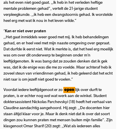
als het even niet goed gaat. ,,Ik heb in het verleden heftige
mentale problemen gehad”, vertelt de 21-jarige student
verpleegkunde. ,,ik heb een dwangstoornis gehad. Ik worstelde
heel erg met wat ik nou in het leven wilde.”
‘Kan er niet over praten
,,Het gaat inmiddels weer goed met mij. Ik heb behandelingen
gehad, en er heel veel met mijn naaste omgeving over gepraat.
Dat durfde ik eerst niet. Wat ik merkte is, dat het heel erg moeilijk
was om over dit onderwerp te beginnen onder m’n
leeftijdgenoten. Ik was bang dat ze zouden denken dat ik gek
was, dat ik de enige was die me zo voelde. Maar achteraf heb ik
zoveel steun van vriendinnen gehad, ik heb geleerd dat het echt
niet raar is om jezelf niet goed te voelen.”
Voordat iedere leeftijdgenoot er zo
open
lijk over durft te
praten, is er echter nog wel wat werk aan de winkel. Student
doktersassistent Nickolas Parchevskyi (18) heeft het verhaal van
Claudine aandachtig aangehoord. Hij zegt: ,,De docenten hier
staan áltijd klaar voor je. Maar ik denk niet dat ik over dat soort
dingen zou kunnen praten met mensen buiten mijn familie”. Zijn
klasgenoot Omar Sharif (20) zegt: ,,Wat als iedereen alles