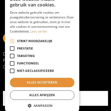
gebruik van cookies.
Deze website gebruikt cookies om
jouwgebruikerservaring te verbeteren. Door
onze website te gebruiken, stem je in met
alle cookies in overeenstemming met ons
Cookiebeleid.
Lees verder
STRIKT NOODZAKELIJK
https://www.linkedin.com/school/mboamersfoort
https://www.instagram.com/mboamersfoort/
https://www.facebook.com/MBOAmersfoort
https://www.youtube.com/channel/UCQTy6iqL
https://www.tiktok.com/@mboamersfoort
PRESTATIE
Disclaimer
TARGETING
Privacy- en cookieverklaring
FUNCTIONEEL
Copyright 2025
NIET-GECLASSIFICEERD
ALLES ACCEPTEREN
ALLES AFWIJZEN
AANPASSEN