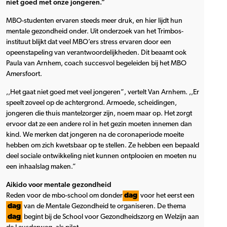
niet goed met onze jongeren.”
MBO-studenten ervaren steeds meer druk, en hier lijdt hun
mentale gezondheid onder. Uit onderzoek van het Trimbos-
instituut blijkt dat veel MBO’ers stress ervaren door een
opeenstapeling van verantwoordelijkheden. Dit beaamt ook
Paula van Arnhem, coach succesvol begeleiden bij het MBO
Amersfoort.
,,Het gaat niet goed met veel jongeren”, vertelt Van Arnhem. ,,Er
speelt zoveel op de achtergrond. Armoede, scheidingen,
jongeren die thuis mantelzorger zijn, noem maar op. Het zorgt
ervoor dat ze een andere rol in het gezin moeten innemen dan
kind. We merken dat jongeren na de coronaperiode moeite
hebben om zich kwetsbaar op te stellen. Ze hebben een bepaald
deel sociale ontwikkeling niet kunnen ontplooien en moeten nu
een inhaalslag maken.”
Aikido voor mentale gezondheid
Reden voor de mbo-school om donder
dag
voor het eerst een
dag
van de Mentale Gezondheid te organiseren. De thema
dag
begint bij de School voor Gezondheidszorg en Welzijn aan