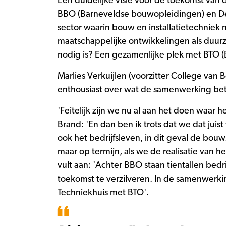
Een duidelijke visie voor de toekomst van
BBO (Barneveldse bouwopleidingen) en De 
sector waarin bouw en installatietechniek
maatschappelijke ontwikkelingen als duur
nodig is? Een gezamenlijke plek met BTO (
Marlies Verkuijlen (voorzitter College van
enthousiast over wat de samenwerking be
'Feitelijk zijn we nu al aan het doen waar 
Brand: 'En dan ben ik trots dat we dat ju
ook het bedrijfsleven, in dit geval de bou
maar op termijn, als we de realisatie van 
vult aan: 'Achter BBO staan tientallen be
toekomst te verzilveren. In de samenwer
Techniekhuis met BTO'.