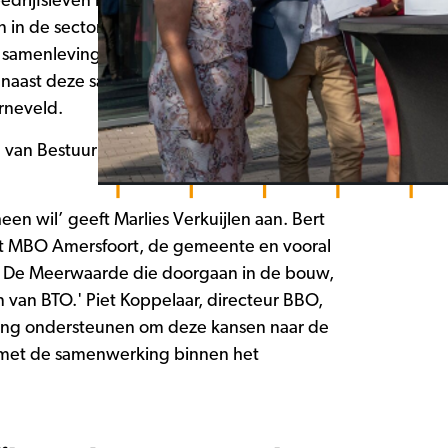
drijfsleven bij elkaar. MBO Amersfoort,
in de sector en de samenleving. In de
de samenleving omdat de impact van
r naast deze samenwerking verder voor
rneveld.
e van Bestuur De Meerwaarde) zijn vooral
een wil’ geeft Marlies Verkuijlen aan. Bert
 met MBO Amersfoort, de gemeente en vooral
 van De Meerwaarde die doorgaan in de bouw,
n van BTO.' Piet Koppelaar, directeur BBO,
eling ondersteunen om deze kansen naar de
 met de samenwerking binnen het