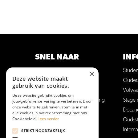
SNEL NAAR
INF
Opleidingen
Stude
×
Deze website maakt
Hulp bij studiekeuze
Ouder
gebruik van cookies.
Open dagen en meer
Volwa
Deze website gebruikt cookies om
Aanmelden voor een opleiding
Stage 
jouwgebruikerservaring te verbeteren. Door
onze website te gebruiken, stem je in met
Vakantie en vrije dagen
Decan
alle cookies in overeenstemming met ons
Cookiebeleid.
Lees verder
Veelgestelde vragen
Oud-s
Interna
STRIKT NOODZAKELIJK