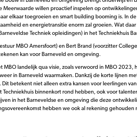
 de bouw in Barneveld en omgeving brengt onderwijs en be
Meerwaarde willen proactief inspelen op ontwikkelingen 
 naar elkaar toegroeien en smart building booming is. In 
zaamheid en energietransitie enorm zal groeien. Wat daa
Barneveldse Techniek opleidingen) in het Techniekhuis Ba
 Bestuur MBO Amersfoort) en Bert Brand (voorzitter Colleg
tekenen kan voor Barneveld en omgeving.
het MBO landelijk qua visie, zoals verwoord in MBO 2023, h
ist weer in Barneveld waarmaken. Dankzij de korte lijnen
w. Dit betekent niet alleen extra kansen voor leerlingen
het Techniekhuis binnenkort rond hebben, ook voor talente
drijven in het Barneveldse en omgeving die deze ontwikk
kingsovereenkomst hebben we ook al rekening gehouden