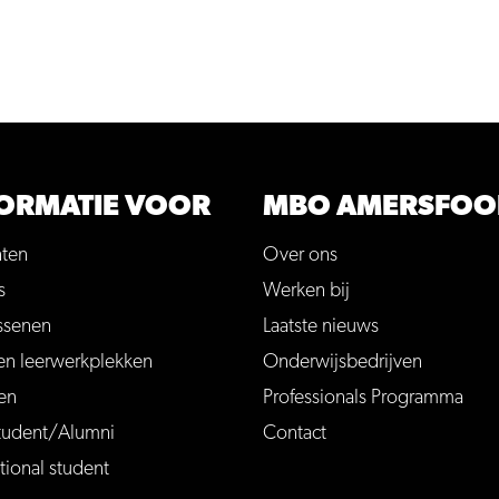
ORMATIE VOOR
MBO AMERSFOO
nten
Over ons
s
Werken bij
ssenen
Laatste nieuws
en leerwerkplekken
Onderwijsbedrijven
en
Professionals Programma
tudent/Alumni
Contact
tional student